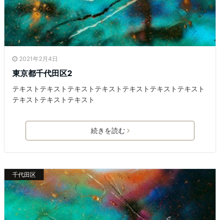
2021年2月4日
東京都千代田区2
テキストテキストテキストテキストテキストテキストテキスト
テキストテキストテキスト
続きを読む
千代田区