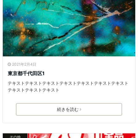
2021年2月4日
東京都千代田区1
テキストテキストテキストテキストテキストテキストテキスト
テキストテキストテキスト
続きを読む
その他