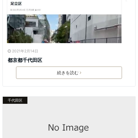
2021年2月14日
都京都千代田区
続きを読む
千代田区