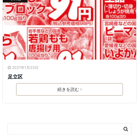
2021年1月23日
足立区
続きを読む