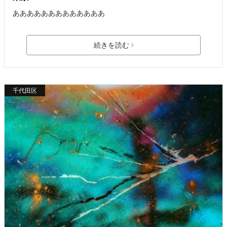
あああああああああああああ
続きを読む
千代田区